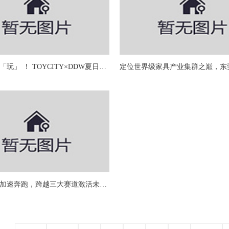
很「潮」好「玩」 ！ TOYCITY×DDW夏日限定组合！
东莞大家居加速奔跑，跨越三大赛道激活未来密码！