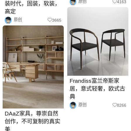
原创
4163
装时代，固装，软装，
高定
原创
3665
Frandiss富兰帝斯家
居，意式轻奢，欧式古
典
原创
8266
DAaZ家具，尊崇自然
创作，不可复制的真实
美