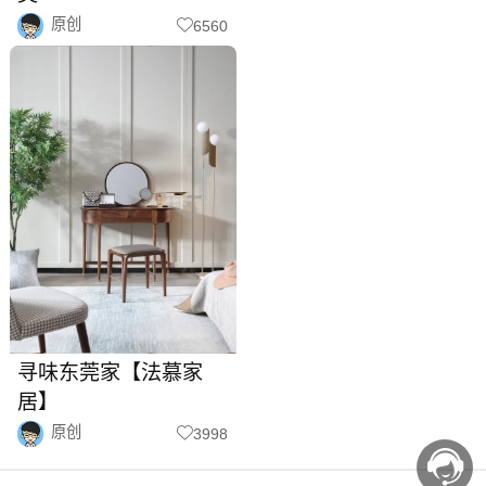
原创
6560
寻味东莞家【法慕家
居】
原创
3998