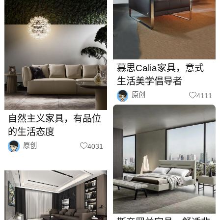
慕思Calia家具，意式
生活美学倡导者
原创
4111
自然主义家具，有品位
的生活态度
原创
4031