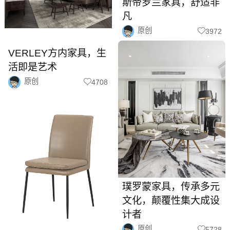
斯帝罗兰家具，舒适非
凡
原创
3972
VERLEY方内家具，生
活即是艺术
原创
4708
璞罗蒙家具，传承多元
文化，颠覆性集大成设
计者
原创
5728