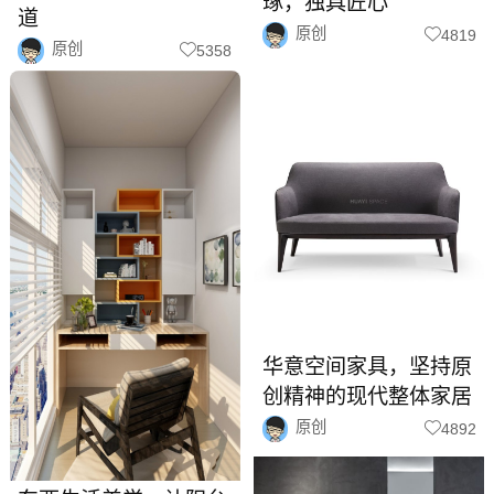
琢，独具匠心
道
原创
4819
原创
5358
华意空间家具，坚持原
创精神的现代整体家居
原创
4892