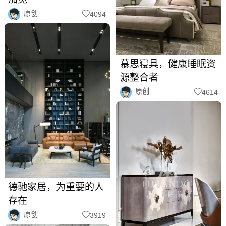
原创
4094
慕思寝具，健康睡眠资
源整合者
原创
4614
德驰家居，为重要的人
存在
原创
3919