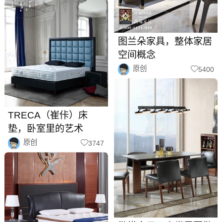
图兰朵家具，整体家居
空间概念
原创
5400
TRECA（崔佧）床
垫，卧室里的艺术
原创
3747