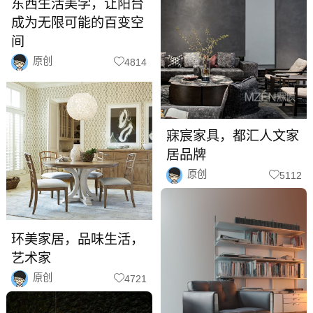
东西生活美学，让阳台
成为无限可能的百变空
间
原创
4814
寐宸家具，都汇人文家
居品牌
原创
5112
环美家居，品味生活，
艺术家
原创
4721