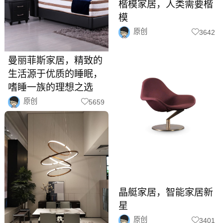
楷模家居，人类需要楷
模
原创
3642
曼丽菲斯家居，精致的
生活源于优质的睡眠，
嗜睡一族的理想之选
原创
5659
​晶艇家居，智能家居新
星
原创
3401