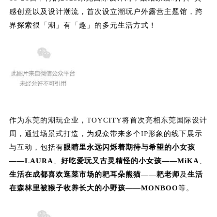
感创意以及设计潮流，首次设立潮玩户外露营主题馆，跨
界探索很「潮」有「趣」的多元生活方式！
作为东莞的潮玩企业，TOYCITY将首次亮相东莞国际设计
周，通过场景式打造，为观众带来多个IP形象的线下展示
与互动，包括有
眼睛里永远闪烁着期待与希望的小女孩
——LAURA
、
好吃爱玩又古灵精怪的小女孩——MiKA
、
生活在成都喜欢逛菜市场的耙耳朵熊猫——耙老师
及
生活
在森林里被猴子收养长大的小野孩——MONBOO
等。