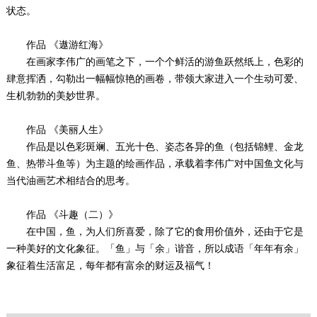
状态。
作品 《遨游红海》
在画家李伟广的画笔之下，一个个鲜活的游鱼跃然纸上，色彩的
肆意挥洒，勾勒出一幅幅惊艳的画卷，带领大家进入一个生动可爱、
生机勃勃的美妙世界。
作品 《美丽人生》
作品是以色彩斑斓、五光十色、姿态各异的鱼（包括锦鲤、金龙
鱼、热带斗鱼等）为主题的绘画作品，承载着李伟广对中国鱼文化与
当代油画艺术相结合的思考。
作品 《斗趣（二）》
在中国，鱼，为人们所喜爱，除了它的食用价值外，还由于它是
一种美好的文化象征。「鱼」与「余」谐音，所以成语「年年有余」
象征着生活富足，每年都有富余的财运及福气！